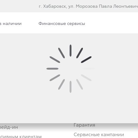
г. Хабаровск, ул. Морозова Павла Леонтьевич
в наличии
Финансовые сервисы
а обработки персональных
Владельцам
Обзор раздела
втомобили
Услуги сервиса
Гарантия
Трейд-ин
Сервисные кампании
тивным клиентам