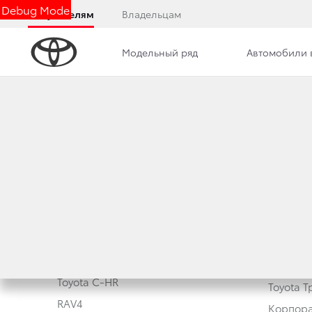
Debug Mode
Покупателям
Владельцам
Модельный ряд
Автомобили 
Политик
Модельный ряд
данных
Corolla
Новые а
Camry
Toyota C-HR
Toyota 
RAV4
Корпора