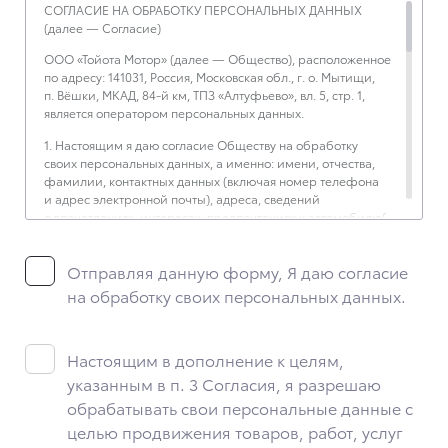
СОГЛАСИЕ НА ОБРАБОТКУ ПЕРСОНАЛЬНЫХ ДАННЫХ
(далее — Согласие)
ООО «Тойота Мотор» (далее — Общество), расположенное
по адресу: 141031, Россия, Московская обл., г. о. Мытищи,
п. Вёшки, МКАД, 84-й км, ТПЗ «Алтуфьево», вл. 5, стр. 1,
является оператором персональных данных.
1. Настоящим я даю согласие Обществу на обработку
своих персональных данных, а именно: имени, отчества,
фамилии, контактных данных (включая номер телефона
и адрес электронной почты), адреса, сведений
о впечатлениях, интересах, предпочтениях к автомобилю(-
ям) и товарам/услугам, IP-адреса, сведений об устройстве,
операционной системы устройства и модели мобильного
Отправляя данную форму, Я даю согласие
телефона посетителя сайта, уникального идентификатора
посетителя сайта, предпочтительного времени и способа
на обработку своих персональных данных.
для контакта, истории контактов.
2. Под обработкой персональных данных понимаются
следующие действия: сбор, запись, систематизация,
Настоящим в дополнение к целям,
накопление, хранение, уточнение (обновление,
указанным в п. 3 Согласия, я разрешаю
изменение), извлечение, использование, передача
обрабатывать свои персональные данные с
(предоставление, доступ), блокирование, удаление,
уничтожение персональных данных. Общество
целью продвижения товаров, работ, услуг
обрабатывает персональные данные с использованием