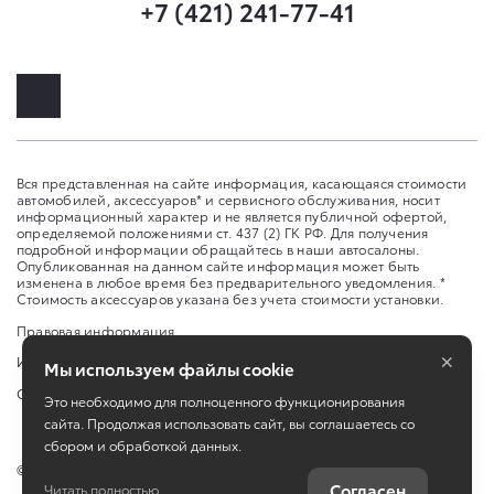
+7 (421) 241-77-41
Вся представленная на сайте информация, касающаяся стоимости
автомобилей, аксессуаров* и сервисного обслуживания, носит
информационный характер и не является публичной офертой,
определяемой положениями ст. 437 (2) ГК РФ. Для получения
подробной информации обращайтесь в наши автосалоны.
Опубликованная на данном сайте информация может быть
изменена в любое время без предварительного уведомления. *
Стоимость аксессуаров указана без учета стоимости установки.
Правовая информация
×
Изменить настройку cookies
Мы используем файлы cookie
Сбросить cookie
Это необходимо для полноценного функционирования
сайта. Продолжая использовать сайт, вы соглашаетесь со
сбором и обработкой данных.
©
2026
ООО "Саммит Моторс (Хабаровск)"
Согласен
Читать полностью