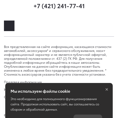
+7 (421) 241-77-41
Вся представленная на сайте информация, касающаяся стоимости
автомобилей, аксессуаров* и сервисного обслуживания, носит
информационный характер и не является публичной офертой,
определяемой положениями ст. 437 (2) ГК РФ. Для получения
подробной информации обращайтесь в наши автосалоны.
Опубликованная на данном сайте информация может быть
изменена в любое время без предварительного уведомления. *
Стоимость аксессуаров указана без учета стоимости установки.
Правовая информация
×
Изменить настройку cookies
Мы используем файлы cookie
Сбросить cookie
Это необходимо для полноценного функционирования
сайта. Продолжая использовать сайт, вы соглашаетесь со
сбором и обработкой данных.
©
2026
ООО "Саммит Моторс (Хабаровск)"