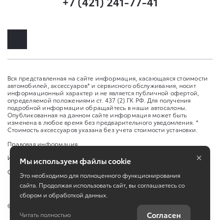
+7 (421) 241-77-41
Вся представленная на сайте информация, касающаяся стоимости
автомобилей, аксессуаров* и сервисного обслуживания, носит
информационный характер и не является публичной офертой,
определяемой положениями ст. 437 (2) ГК РФ. Для получения
подробной информации обращайтесь в наши автосалоны.
Опубликованная на данном сайте информация может быть
изменена в любое время без предварительного уведомления. *
Стоимость аксессуаров указана без учета стоимости установки.
Правовая информация
×
Изменить настройку cookies
Мы используем файлы cookie
Сбросить cookie
Это необходимо для полноценного функционирования
сайта. Продолжая использовать сайт, вы соглашаетесь со
сбором и обработкой данных.
©
2026
ООО "Саммит Моторс (Хабаровск)"
Согласен
Читать полностью